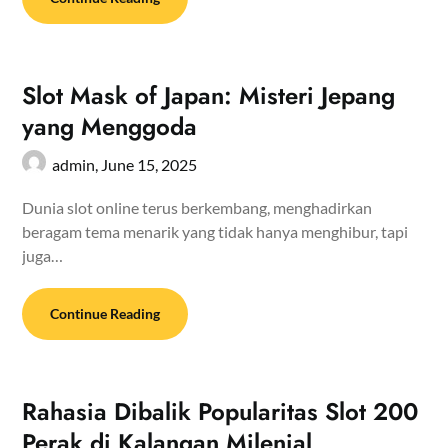
Slot Mask of Japan: Misteri Jepang
yang Menggoda
admin,
June 15, 2025
Dunia slot online terus berkembang, menghadirkan
beragam tema menarik yang tidak hanya menghibur, tapi
juga…
Continue Reading
Rahasia Dibalik Popularitas Slot 200
Perak di Kalangan Milenial