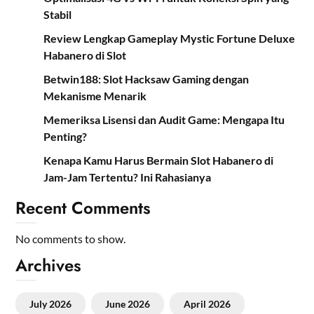
Stabil
Review Lengkap Gameplay Mystic Fortune Deluxe
Habanero di Slot
Betwin188: Slot Hacksaw Gaming dengan
Mekanisme Menarik
Memeriksa Lisensi dan Audit Game: Mengapa Itu
Penting?
Kenapa Kamu Harus Bermain Slot Habanero di
Jam-Jam Tertentu? Ini Rahasianya
Recent Comments
No comments to show.
Archives
July 2026
June 2026
April 2026